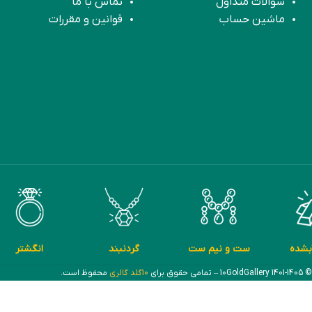
سوالات متداول
تماس با ما
ماشین حساب
قوانین و مقررات
بشده
ست و نیم ست
گردنبند
انگشتر
© 1401-1405 10GoldGallery – تمامی حقوق برای
10گلد گالری
محفوظ است.