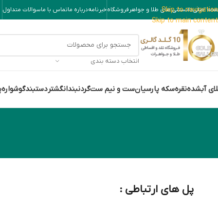
Skip to navigation
حه اصلی
دانستنی های طلا و جواهر
فروشگاه
خبرنامه
درباره ما
تماس با ما
سوالات متداول
Skip to main content
انتخاب دسته بندی
ای آبشده
نقره
سکه پارسیان
ست و نیم ست
گردنبند
انگشتر
دستبند
گوشواره
پ
پل های ارتباطی :