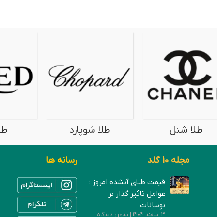
طلا شنل
طلا شوپارد
طل
مجله 10 گلد
رسانه ها
قیمت طلای آبشده امروز :
عوامل تاثیر گذار بر
نوسانات
3 اسفند 1404
بدون دیدگاه