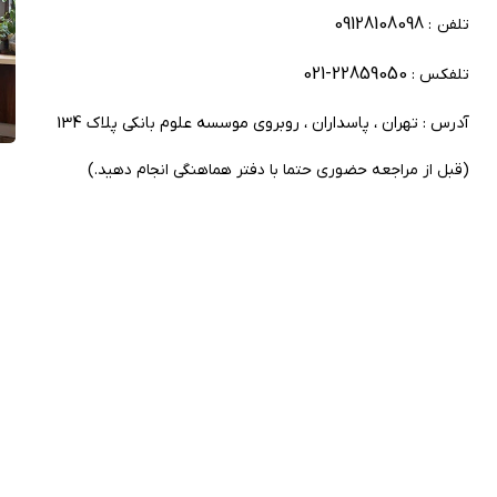
09128108098
تلفن :
22859050-021
تلفکس :
آدرس : تهران ، پاسداران ، روبروی موسسه علوم بانکی پلاک 134
(قبل از مراجعه حضوری حتما با دفتر هماهنگی انجام دهید.)