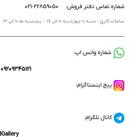
شماره تماس دفتر فروش: 22859050-021
ساعات کاری :
شنبه تا چهارشنبه 10 الی 17 – پنجشنبه ها 10 الی 13
شماره واتس اپ:
–
09209345121
پیج اینستاگرام:
کانال تلگرام:
Gallery