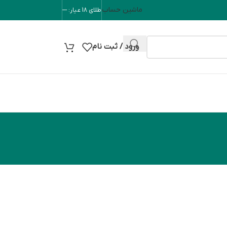
ماشین حساب
طلای 18 عیار: ---
ورود / ثبت نام