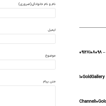
نام و نام خانوادگی
(ضروری)
ایمیل
09128108098
موضوع
10GoldGallery
متن پیام
Channel10Gold