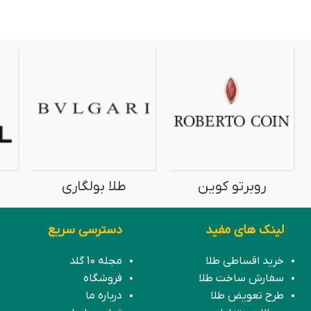
روبرتو کوین
طلا بولگاری
لینک های مفید
دسترسی سریع
خرید اقساطی طلا
مجله 10 گلد
سفارش ساخت طلا
فروشگاه
طرح تعویض طلا
درباره ما