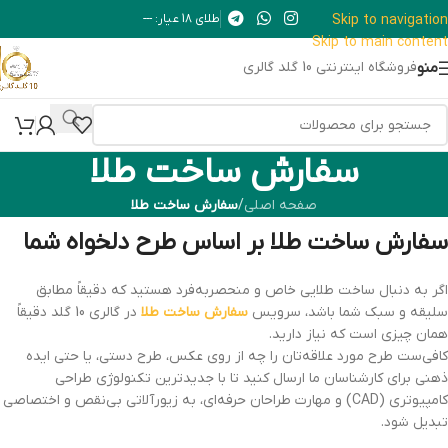
Skip to navigation
طلای 18 عیار: ---
Skip to main content
منو
فروشگاه اینترنتی 10 گلد گالری
سفارش ساخت طلا
صفحه اصلی
/
سفارش ساخت طلا
سفارش ساخت طلا بر اساس طرح دلخواه شما
اگر به دنبال ساخت طلایی خاص و منحصربه‌فرد هستید که دقیقاً مطابق
سلیقه و سبک شما باشد، سرویس
سفارش ساخت طلا
در گالری 10 گلد دقیقاً
همان چیزی است که نیاز دارید.
کافی‌ست طرح مورد علاقه‌تان را چه از روی عکس، طرح دستی، یا حتی ایده
ذهنی برای کارشناسان ما ارسال کنید تا با جدیدترین تکنولوژی طراحی
کامپیوتری (CAD) و مهارت طراحان حرفه‌ای، به زیورآلاتی بی‌نقص و اختصاصی
تبدیل شود.