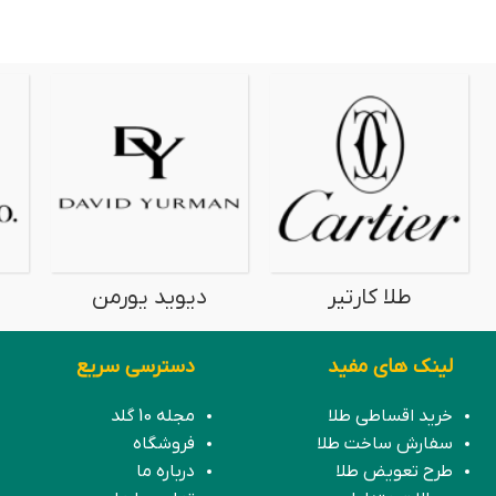
روبرتو کوین
طلا بولگاری
لینک های مفید
دسترسی سریع
خرید اقساطی طلا
مجله 10 گلد
سفارش ساخت طلا
فروشگاه
طرح تعویض طلا
درباره ما