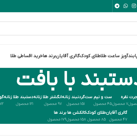
ابند
آویز ساعت طلا
طلای کودک
گالری آقایان
برند ها
خرید اقساطی طلا
ستبند با بافت
جرت
نقره
ست و نیم ست
گردنبند زنانه
انگشتر طلا زنانه
دستبند طلا زنانه
گوش
7 محصول
45 محصول
151 محصول
97 محصول
121 محصول
72 محصول
گالری آقایان
طلای کودک
کالکشن ها
برند ها
47 محصول
85 محصول
158 محصول
179 محصول