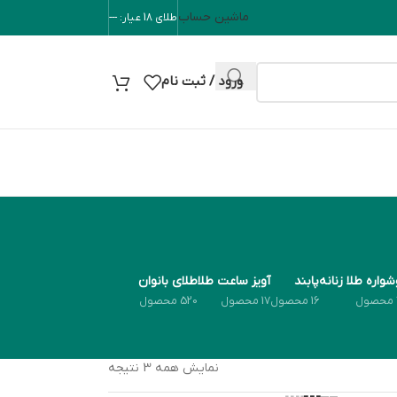
ماشین حساب
طلای 18 عیار: ---
ورود / ثبت نام
واره طلا زنانه
پابند
آویز ساعت طلا
طلای بانوان
16 محصول
17 محصول
520 محصول
نمایش همه 3 نتیجه