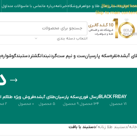
Skip to navigation
حه اصلی
دانستنی های طلا و جواهر
فروشگاه
خبرنامه
درباره ما
تماس با ما
سوالات متداول
Skip to main content
انتخاب دسته بندی
ای آبشده
نقره
سکه پارسیان
ست و نیم ست
گردنبند
انگشتر
دستبند
گوشواره
پ
د
BLACK FRIDAY
ارسال فوری
سکه پارسیان
طلای آبشده
فروش ویژه طلا
کم ا
71 محصول
134 محصول
9 محصول
5 محصول
0 محصول
2 محصول
خانه
/
دستبند طلا زنانه
/
دستبند با بافت