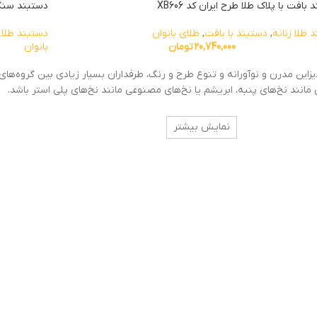
بافت با پلاک طلا طرح ایران کد XB606
دستبند سنگ و 
 طلا زنانه
,
دستبند با بافت
,
طلای بانوان
دستبند طلا ز
20,740,000
تومان
بانوان
ن مدرن و نوآورانه‌ و تنوع طرح و رنگ، طرفداران بسیار زیادی بین گروه‌ها
انند نخ‌های پنبه، ابریشم یا نخ‌های مصنوعی مانند نخ‌های پلی استر باشد.
نمایش بیشتر