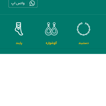
دستبند
گوشواره
پابند