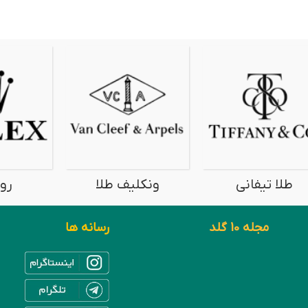
طلا شنل
طلا شوپارد
ط
مجله 10 گلد
رسانه ها