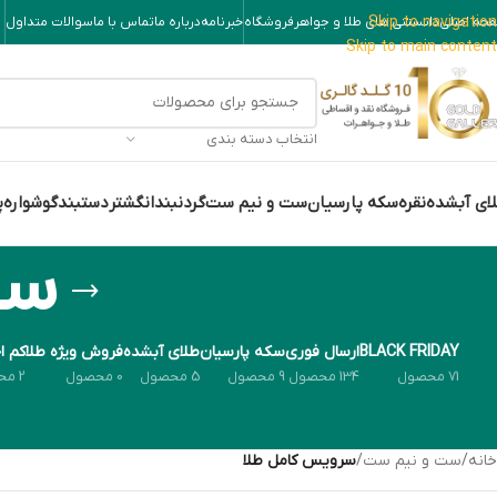
Skip to navigation
حه اصلی
دانستنی های طلا و جواهر
فروشگاه
خبرنامه
درباره ما
تماس با ما
سوالات متداول
Skip to main content
انتخاب دسته بندی
ای آبشده
نقره
سکه پارسیان
ست و نیم ست
گردنبند
انگشتر
دستبند
گوشواره
پ
سر
BLACK FRIDAY
ارسال فوری
سکه پارسیان
طلای آبشده
فروش ویژه طلا
کم ا
71 محصول
134 محصول
9 محصول
5 محصول
0 محصول
2 محصول
خانه
/
ست و نیم ست
/
سرویس کامل طلا