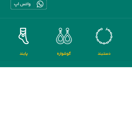
دستبند
گوشواره
پابند