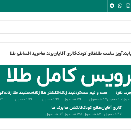
ابند
آویز ساعت طلا
طلای کودک
گالری آقایان
برند ها
خرید اقساطی طلا
ویس کامل طلا
جرت
نقره
ست و نیم ست
گردنبند زنانه
انگشتر طلا زنانه
دستبند طلا زنانه
گوش
7 محصول
45 محصول
151 محصول
97 محصول
121 محصول
72 محصول
گالری آقایان
طلای کودک
کالکشن ها
برند ها
47 محصول
85 محصول
158 محصول
179 محصول