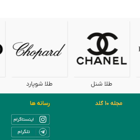
طلا شنل
طلا شوپارد
طل
مجله 10 گلد
رسانه ها