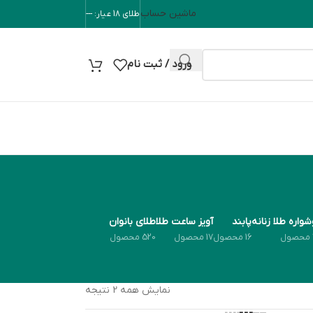
ماشین حساب
طلای 18 عیار: ---
ورود / ثبت نام
واره طلا زنانه
پابند
آویز ساعت طلا
طلای بانوان
16 محصول
17 محصول
520 محصول
نمایش همه 2 نتیجه