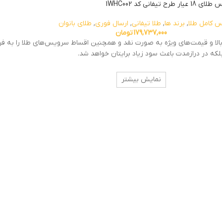
ار طرح تیفانی کد 1WHC002
 کامل طلا
,
برند ها
,
طلا تیفانی
,
ارسال فوری
,
طلای بانوان
179,737,000
تومان
با قیمت ویژه و تنوع بالا هستید ۱۰گلد گالری با تنوع بالا و قیمت‌های ویژه به صورت نقد و همچنین اقساط 
لکه در درازمدت باعث سود زیاد برایتان خواهد شد.
نمایش بیشتر