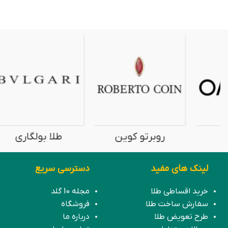
روبرتو کوین
طلا بولگاری
لینک های مفید
دسترسی سریع
خرید اقساطی طلا
مجله 10 گلد
سفارش ساخت طلا
فروشگاه
طرح تعویض طلا
درباره ما