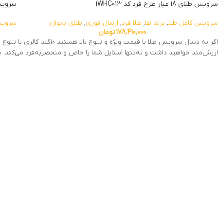
سرویس طلای 18 عیار طرح فرد کد 1WHC013
سرویس طلای 18 عی
سرویس کامل طلا
,
برند ها
,
طلا فرد
,
ارسال فوری
,
طلای بانوان
سرویس
178,410,000
تومان
اگر به دنبال سرویس طلا 
ارزش‌مند خواهید داشت و نه‌تنها استایل شما را خاص و منحصربه‌فرد می‌کند، ب