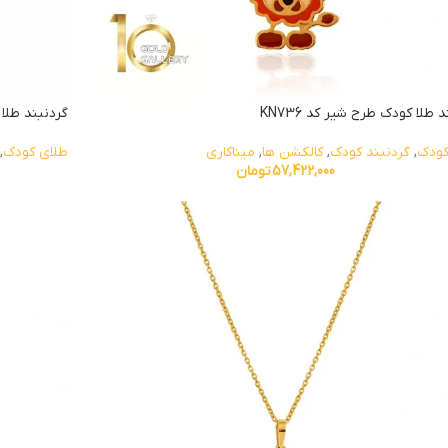
 طلا کودک طرح شیر کد KN736
گردنبند طلا ک
کودک
,
گردنبند کودک
,
کالکشن ها
,
میناکاری
طلای کودک
,
57,422,000
تومان