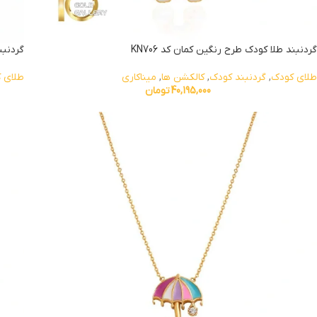
گردنبند طلا کودک طرح رنگین کمان کد KN706
گردنبن
طلای کودک
,
گردنبند کودک
,
کالکشن ها
,
میناکاری
طلای 
40,195,000
تومان