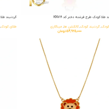
د طلا کودک طرح فرشته دختر کد KN719
گردنبند طلا ک
کودک
,
گردنبند کودک
,
کالکشن ها
,
میناکاری
طلای کودک
,
54,925,000
تومان