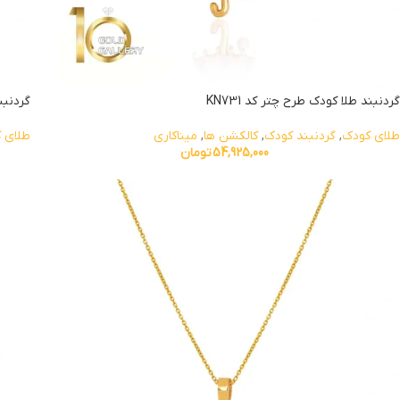
گردنبند طلا کودک طرح چتر کد KN731
گردنبند
طلای کودک
,
گردنبند کودک
,
کالکشن ها
,
میناکاری
طلای 
54,925,000
تومان