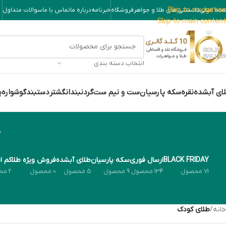
Skip to navigation
حه اصلی
دانستنی های طلا و جواهر
فروشگاه
خبرنامه
درباره ما
تماس با ما
سوالات متداول
Skip to main content
انتخاب دسته بندی
ای آبشده
نقره
سکه پارسیان
ست و نیم ست
گردنبند
انگشتر
دستبند
گوشواره
پ
BLACK FRIDAY
ارسال فوری
سکه پارسیان
طلای آبشده
فروش ویژه طلا
کم ا
71 محصول
134 محصول
9 محصول
5 محصول
0 محصول
2 محصول
خانه
/
طلای کودک