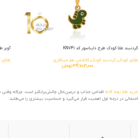
گردنبند طلا کودک طرح دایناسور کد KN741
آویز طل
طلای کودک
,
گردنبند کودک
,
کالکشن ها
,
میناکاری
طلای 
34,703,000
تومان
خرید طلا بچه گانه
اقدامی جذاب و درعین‌حال چالش‌برانگیز است. چراکه وقتی صح
احتمالی در درجه اول اهمیت قرار می‌گیرد و حساسیت بیشتری را می‌طلبد.