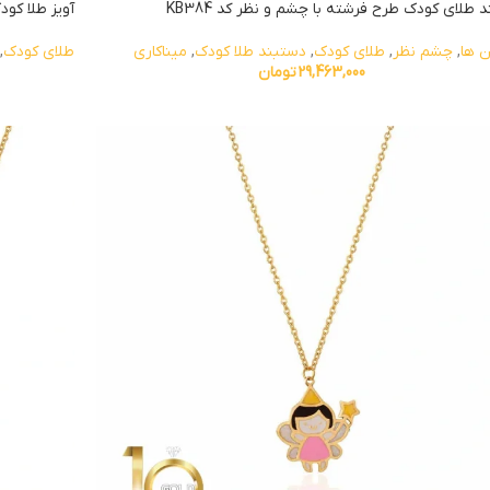
 طلای کودک طرح فرشته با چشم و نظر کد KB384
آویز طلا کودک
 ها
,
چشم نظر
,
طلای کودک
,
دستبند طلا کودک
,
میناکاری
طلای کودک
,
29,463,000
تومان