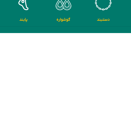
دستبند
گوشواره
پابند