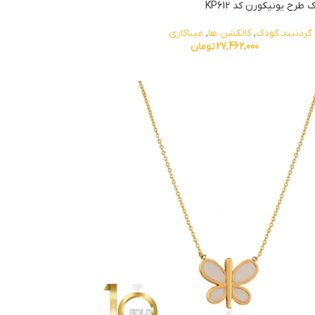
 طرح یونیکورن کد KP612
گردنبند کودک
,
کالکشن ها
,
میناکاری
27,462,000
تومان