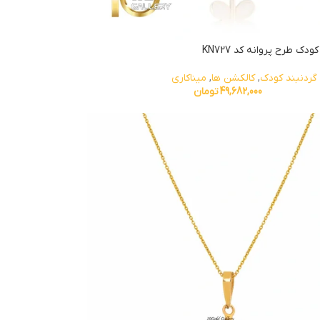
ودک طرح پروانه کد KN727
گردنبند کودک
,
کالکشن ها
,
میناکاری
49,682,000
تومان