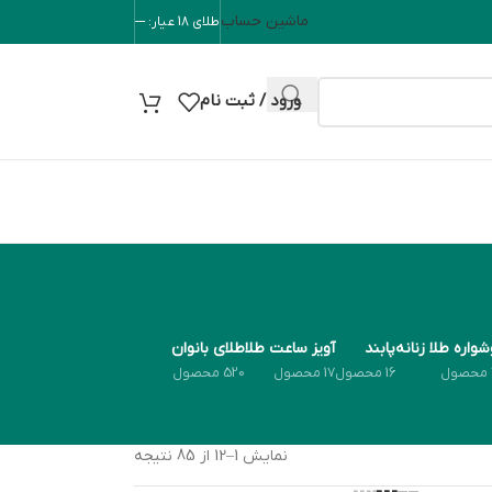
ماشین حساب
طلای 18 عیار: ---
ورود / ثبت نام
واره طلا زنانه
پابند
آویز ساعت طلا
طلای بانوان
16 محصول
17 محصول
520 محصول
نمایش 1–12 از 85 نتیجه