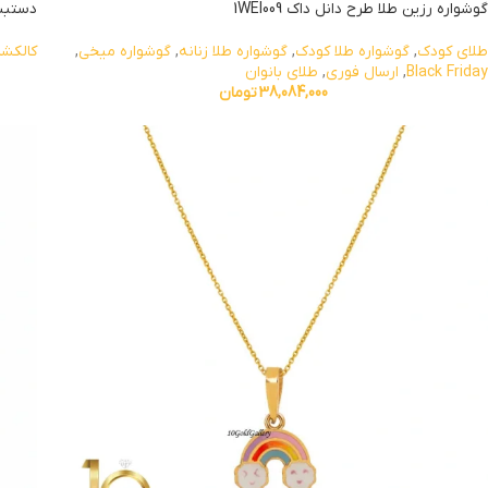
گوشواره رزین طلا طرح دانل داک 1WEI009
دستبند
طلای کودک
,
گوشواره طلا کودک
,
گوشواره طلا زنانه
,
گوشواره میخی
,
کالکشن
Black Friday
,
ارسال فوری
,
طلای بانوان
38,084,000
تومان