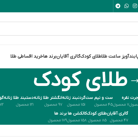
ابند
آویز ساعت طلا
طلای کودک
گالری آقایان
برند ها
خرید اقساطی طلا
طلای کودک
جرت
نقره
ست و نیم ست
گردنبند زنانه
انگشتر طلا زنانه
دستبند طلا زنانه
گوش
7 محصول
45 محصول
151 محصول
97 محصول
121 محصول
72 محصول
گالری آقایان
طلای کودک
کالکشن ها
برند ها
47 محصول
85 محصول
158 محصول
179 محصول