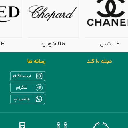
طلا شنل
طلا شوپارد
طل
مجله 10 گلد
رسانه ها