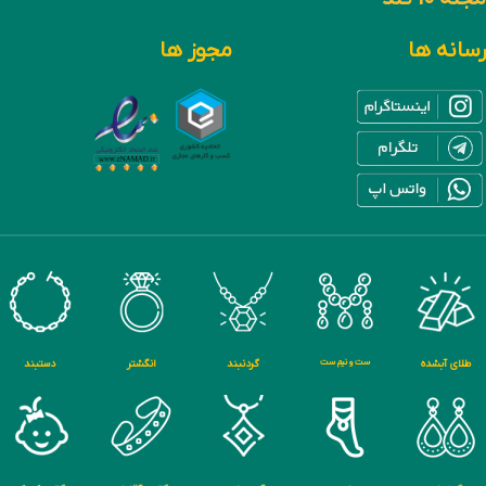
رسانه ها
مجوز ها
طلای آبشده
ست و نیم ست
گردنبند
انگشتر
دستبند