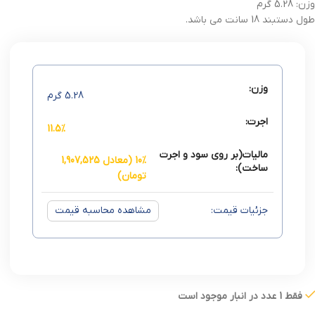
وزن:
5.28
گرم
طول دستبند 18 سانت می باشد.
وزن:
5.28
گرم
اجرت:
11.5%
مالیات(بر روی سود و اجرت
10% (معادل 1,907,525
ساخت):
تومان)
جزئیات قیمت:
مشاهده محاسبه قیمت
فقط 1 عدد در انبار موجود است