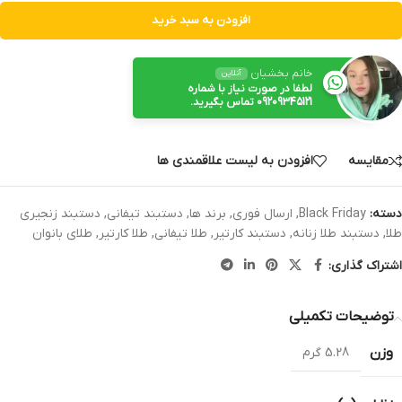
افزودن به سبد خرید
خانم بخشیان
آنلاین
لطفا در صورت نیاز با شماره
09209345121 تماس بگیرید.
مقایسه
افزودن به لیست علاقمندی ها
دسته:
Black Friday
,
ارسال فوری
,
برند ها
,
دستبند تیفانی
,
دستبند زنجیری
طلا
,
دستبند طلا زنانه
,
دستبند کارتیر
,
طلا تیفانی
,
طلا کارتیر
,
طلای بانوان
اشتراک‌ ‌گذاری:
توضیحات تکمیلی
وزن
5.28 گرم